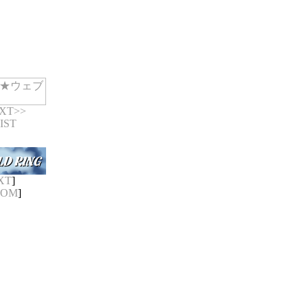
XT
>>
IST
XT
]
DOM
]