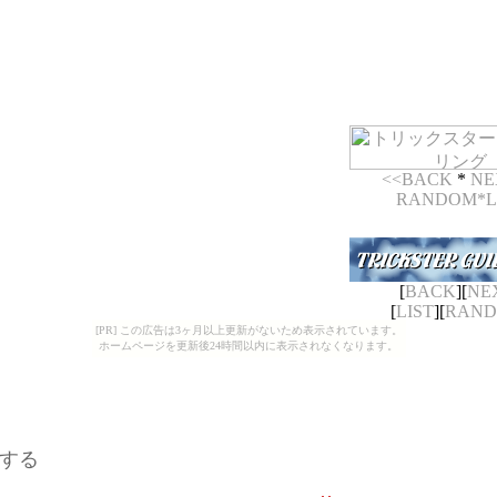
<<
BACK
*
NE
RANDOM
*
L
[
BACK
][
NE
[
LIST
][
RAN
[PR] この広告は3ヶ月以上更新がないため表示されています。
ホームページを更新後24時間以内に表示されなくなります。
動する